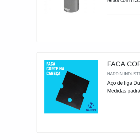
feitas com HS
do uso, necess
de HSS deve se
fresas, machos
feitas em HSS
FACA COR
NARDIN INDUSTR
Aço de liga Dureza 58-60HRc Podendo variar a dureza conforme solicitação
Medidas padr