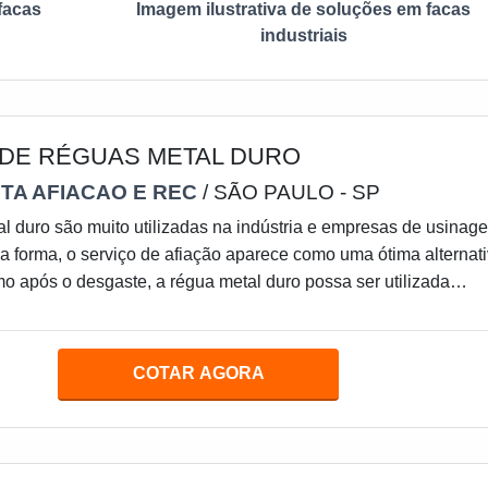
facas
Imagem ilustrativa de soluções em facas
industriais
 DE RÉGUAS METAL DURO
TA AFIACAO E REC
/ SÃO PAULO - SP
l duro são muito utilizadas na indústria e empresas de usinag
ssa forma, o serviço de afiação aparece como uma ótima alternat
 após o desgaste, a régua metal duro possa ser utilizada
mitindo assim, que a ferramenta tenha uma vida útil maior, se
o dono precise investir na compra de uma nova ferramenta. Pa
nte contar com a melhor afiação de réguas metal duro.Com isso,
COTAR AGORA
 a ferramenta é de grande