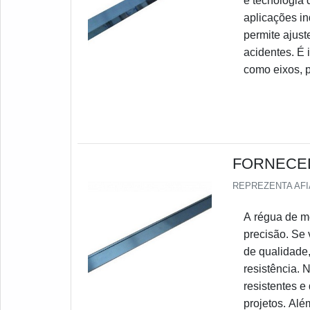
e tecnologia 
aplicações in
permite ajust
acidentes. É 
como eixos, p
FORNECED
REPREZENTA AF
A régua de m
precisão. Se 
de qualidade,
resistência. 
resistentes e
projetos. Alé