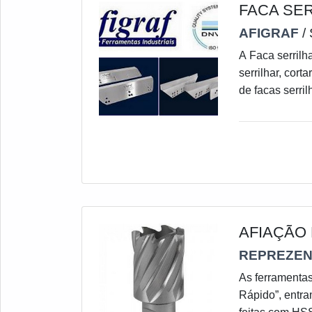
FACA SE
AFIGRAF
/
A Faca serrilha
serrilhar, cort
de facas serri
etc.Informaçõe
utilização des
escolher o mat
quesito, o for
AFIAÇÃO
REPREZEN
As ferramentas
Rápido”, entra