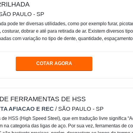
RRILHADA
 SÃO PAULO - SP
da pode ter diversas utilidades, como por exemplo furar, picotar
ar, costurar, dobrar e até para retirada de ar. Existem diversos tip
lhadas com variação no tipo de dente, quantidade, espaçamento
s sobre a facaÉ importante sempre informar no que será a
se tipo de faca, para que os profissionais da empresa possam
erial mais adequado. Esse tipo de faca tem como importante
COTAR AGORA
mato dos dentes que po
 DE FERRAMENTAS DE HSS
TA AFIACAO E REC
/ SÃO PAULO - SP
 de HSS (High Speed Steel), que em tradução livre significa “
m na categoria das ligas de aço. Por sua vez, ferramentas de co