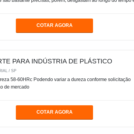
S são bastante precisas, porém, desgastam ao longo do tempo 
itando de uma afiação precisa e eficaz.A afiação de ferramenta
r feita periodicamente nos equipamentos de corte, como broc
, guilhotinas e facas industriais. Todas essas ferramentas são
COTAR AGORA
.A categ
TE PARA INDÚSTRIA DE PLÁSTICO
IAL / SP
ão de mercado
COTAR AGORA