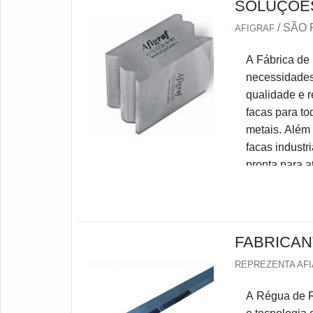
SOLUÇÕES
/ SÃO 
AFIGRAF
A Fábrica de 
necessidades 
qualidade e r
facas para to
metais. Além 
facas industr
pronta para 
obter mais in
FABRICAN
REPREZENTA AF
A Régua de Re