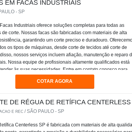
 EM FACAS INDUSTRIAIS
PAULO - SP
Facas Industriais oferece soluções completas para todas as
de corte. Nossas facas são fabricadas com materiais de alta
esistência, garantindo um corte preciso e duradouro. Oferecem
dos os tipos de máquinas, desde corte de tecidos até corte de
disso, nossos serviços incluem afiação, manutenção e reparo 
iais. Nossa equipe de profissionais altamente qualificados está
atender às suas necessidades. Entre em contato conosco para
formações sobre nossas soluções em facas industriais.
COTAR AGORA
TE DE RÉGUA DE RETÍFICA CENTERLESS
/ SÃO PAULO - SP
IACAO E REC
tífica Centerless SP é fabricada com materiais de alta qualid