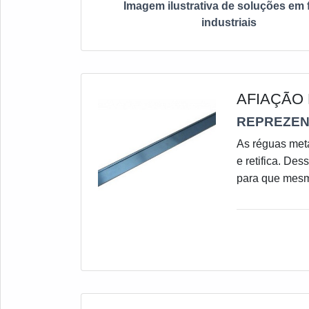
Imagem ilustrativa de soluções em 
industriais
AFIAÇÃO
REPREZEN
As réguas meta
e retifica. De
para que mesmo
novamente, per
fazer com que 
tal, é importa
fica claro que