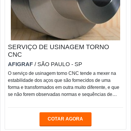
SERVIÇO DE USINAGEM TORNO
CNC
AFIGRAF
/ SÃO PAULO - SP
O serviço de usinagem torno CNC tende a mexer na
estabilidade dos aços que são fornecidos de uma
forma e transformados em outra muito diferente, e que
se não forem observadas normas e sequências de
operações, pode-se perder a peça em decorrência de
não conseguir estabilizá-la.Por isso, é extremamente
importante contar com uma empresa de confiança, que
COTAR AGORA
realize serviços dentro das métricas de qualidade.A
Astil executa serviços de usinagem torno CNC em