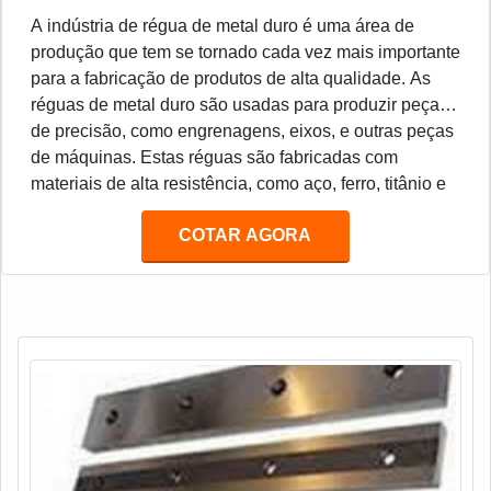
A indústria de régua de metal duro é uma área de
produção que tem se tornado cada vez mais importante
para a fabricação de produtos de alta qualidade. As
réguas de metal duro são usadas para produzir peças
de precisão, como engrenagens, eixos, e outras peças
de máquinas. Estas réguas são fabricadas com
materiais de alta resistência, como aço, ferro, titânio e
outros metais duros. Estes materiais são resistentes ao
COTAR AGORA
desgaste e à corrosão, o que torna as réguas de metal
duro ideais para a produção de peças de precisão.
Além disso, as réguas de metal duro são muito
duráveis e podem ser usadas por muitos anos sem
necessidade de manutenção.