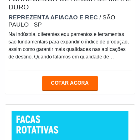
DURO
REPREZENTA AFIACAO E REC
/ SÃO
PAULO - SP
Na indústria, diferentes equipamentos e ferramentas
são fundamentais para expandir o índice de produção,
assim como garantir mais qualidades nas aplicações
de destino. Quando falamos em qualidade de
produção, nos vêm à mente o melhor fornecedor de
régua de metal duro, essa régua é usada para guiar as
peças nos processos de usinagem em retífica.A
COTAR AGORA
fabricação de régua de metal duro centerless deve
proporcionar total qualidade na produção da
ferramenta, que é utilizada principalmente pelas
empresas