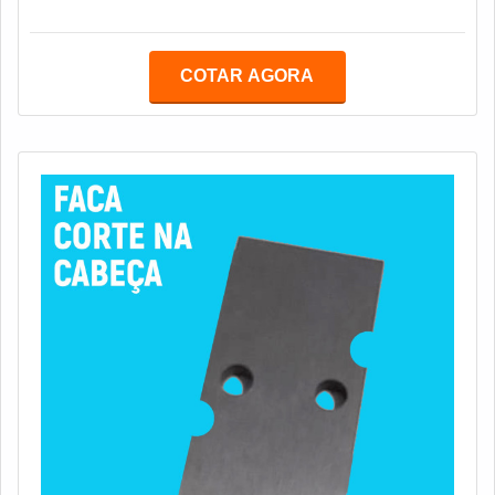
dificuldades como, nós na madeira, pregos e até
mesmo pedaços de arame que estejam fixados na
árvore.Esse tipo de faca é feita em aço calçado – bi
COTAR AGORA
metálicos, pois tem tamanho elevado, alto peso e seu
custo é também maior.Como a operação da Faca para
picador de madeira é muito agressiva, é necessár