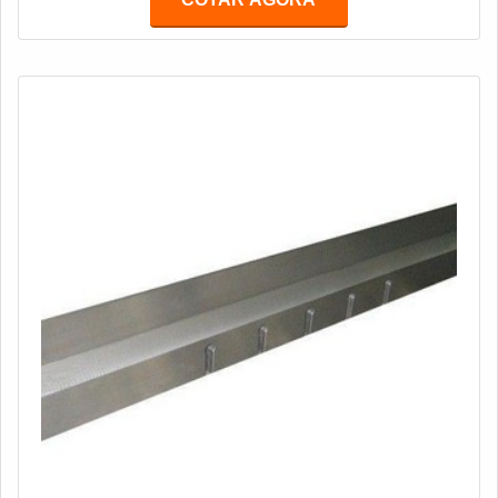
adequar a Faca para aglutinadores e picadores da
forma correta.Vale observar também, a forma em que a
faca opera no equ