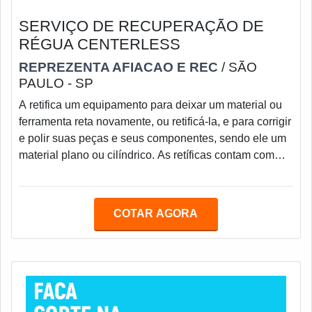
SERVIÇO DE RECUPERAÇÃO DE
RÉGUA CENTERLESS
REPREZENTA AFIACAO E REC
/ SÃO
PAULO - SP
A retifica um equipamento para deixar um material ou
ferramenta reta novamente, ou retificá-la, e para corrigir
e polir suas peças e seus componentes, sendo ele um
material plano ou cilíndrico. As retíficas contam com
inúmeras peças internas para seu funcionamento,
dentre eles a régua centerless.Sua maior função é
guiar a passagem do material em questão por entre os
COTAR AGORA
rebolos de corte do equipamento. Ela é uma peça
fundamental para o funcionamento da retífica, o seu
desgaste ou danos pelo uso, po