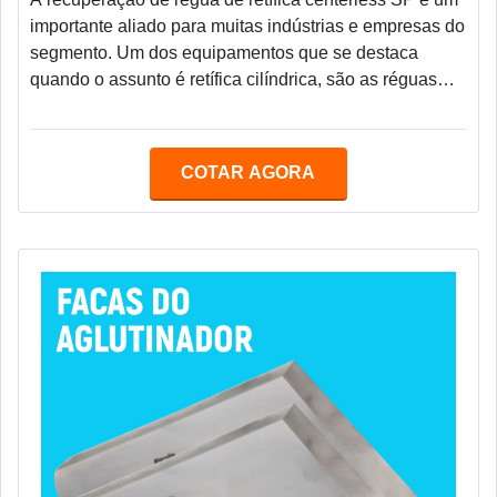
importante aliado para muitas indústrias e empresas do
segmento. Um dos equipamentos que se destaca
quando o assunto é retífica cilíndrica, são as réguas
centerless. Sua maior função é guiar o caminho dos
materiais entre os rebolos de corte e arraste de um
equipamento, essa ferramenta faz um serviço muito
COTAR AGORA
importante para o efeito e a qualidade da peça
retificada. Para que não exista o comprometimento do
maquinário como um todo, é imprescindív