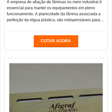
A empresa de afiação de lâminas no meio industrial é
essencial para manter os equipamentos em pleno
funcionamento. A planicidade da lâmina associada a
perfeição da régua plástica, são indispensáveis para
um ajuste fino e funcional.Vantagens fundamentais do
serviço realizado Qualidade total assegurada;
Desgaste mínimo; Planicidade total; Alto polimento;
COTAR AGORA
Grau correto para corte de papel; Fino acabamento;
Controle de qualidade em 100% das facas;
Informações adicionais Afiar é dar forma e perfilar a