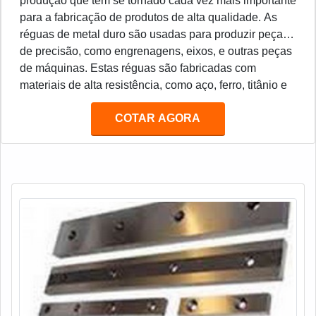
produção que tem se tornado cada vez mais importante
para a fabricação de produtos de alta qualidade. As
réguas de metal duro são usadas para produzir peças
de precisão, como engrenagens, eixos, e outras peças
de máquinas. Estas réguas são fabricadas com
materiais de alta resistência, como aço, ferro, titânio e
outros metais duros. Estes materiais são resistentes ao
COTAR AGORA
desgaste e à corrosão, o que torna as réguas de metal
duro ideais para a produção de peças de precisão.
Além disso, as réguas de metal duro são muito
duráveis e podem ser usadas por muitos anos sem
necessidade de manutenção.