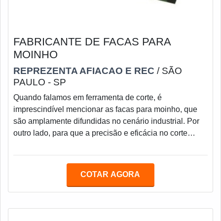
FABRICANTE DE FACAS PARA
MOINHO
REPREZENTA AFIACAO E REC
/ SÃO
PAULO - SP
Quando falamos em ferramenta de corte, é
imprescindível mencionar as facas para moinho, que
são amplamente difundidas no cenário industrial. Por
outro lado, para que a precisão e eficácia no corte
sejam garantidas, é importante contar com um bom
fabricante de facas para moinho.Para que seja
considerado um ótimo instrumento de corte, é essencial
COTAR AGORA
que haja boa produção, o que envolve mão de obra
qualificada, utilização de matéria-prima de qualidade e
equipamentos de última geração.As facas de moinh