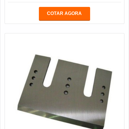
a faca para guilhotina é fundamental no processo de
produção de uma empresa gráfica. Para se ter noção, a
COTAR AGORA
ausência de uma boa faca, assim como seu afiamento,
pode gerar produtos inacabados e com péssimo
acabamento. Deste modo, a faca para