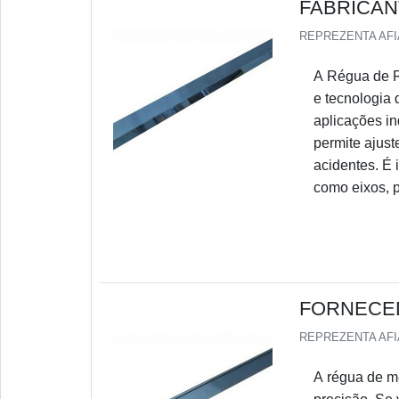
FABRICAN
REPREZENTA AF
A Régua de Re
e tecnologia 
aplicações in
permite ajust
acidentes. É 
como eixos, p
FORNECED
REPREZENTA AF
A régua de m