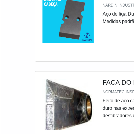
NARDIN INDUSTR
Aço de liga Dureza 58-60HRc Podendo variar a dureza conforme solicitação
Medidas padr
FACA DO
NORMATEC INS
Feito de aço c
duro nas extre
desfibradores