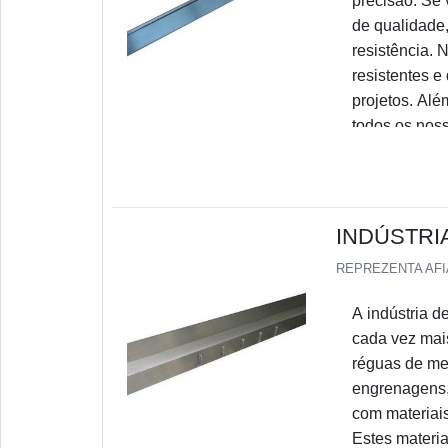
precisão. Se 
de qualidade,
resistência. 
resistentes e
projetos. Alé
todos os noss
INDÚSTRI
REPREZENTA AF
A indústria d
cada vez mais
réguas de me
engrenagens,
com materiais 
Estes materia