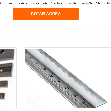
al duro ideais para a produção de peças de precisão. Além dis
 metal duro são muito duráveis e podem ser usadas por muitos
COTAR AGORA
cessidade de manutenção.