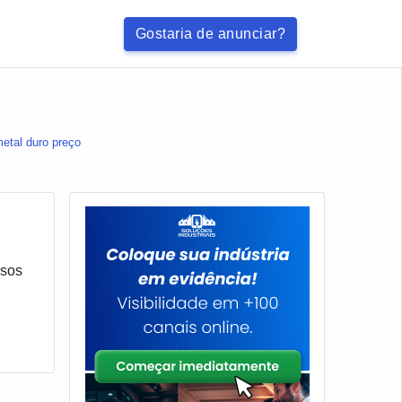
Gostaria de anunciar?
etal duro preço
rsos