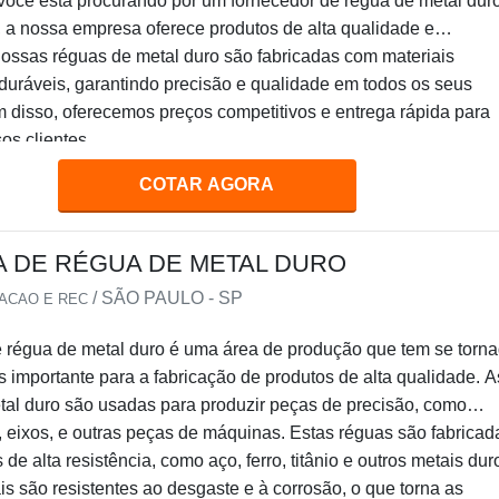
você está procurando por um fornecedor de régua de metal dur
 a nossa empresa oferece produtos de alta qualidade e
Nossas réguas de metal duro são fabricadas com materiais
 duráveis, garantindo precisão e qualidade em todos os seus
m disso, oferecemos preços competitivos e entrega rápida para
os clientes.
COTAR AGORA
A DE RÉGUA DE METAL DURO
/ SÃO PAULO - SP
IACAO E REC
e régua de metal duro é uma área de produção que tem se torn
 importante para a fabricação de produtos de alta qualidade. A
tal duro são usadas para produzir peças de precisão, como
 eixos, e outras peças de máquinas. Estas réguas são fabricad
de alta resistência, como aço, ferro, titânio e outros metais dur
is são resistentes ao desgaste e à corrosão, o que torna as