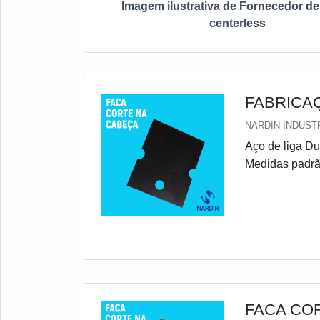
Imagem ilustrativa de Fornecedor de
centerless
FABRICA
NARDIN INDUSTR
Aço de liga Dureza 58-60HRc Podendo variar a dureza conforme solicitação
Medidas padr
FACA CO