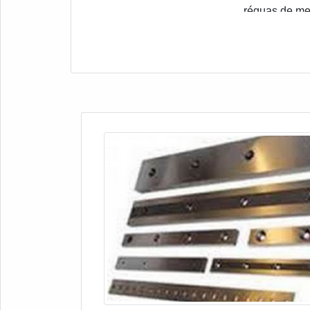
réguas de met
as réguas de
anos sem ne