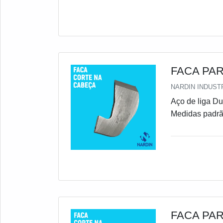
FACA PA
NARDIN INDUSTR
Aço de liga Dureza 58-60HRc Podendo variar a dureza conforme solicitação
Medidas padr
FACA PA