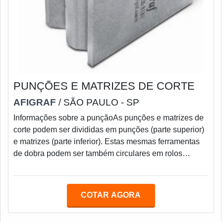
PUNÇÕES E MATRIZES DE CORTE
AFIGRAF
/ SÃO PAULO - SP
Informações sobre a punçãoAs punções e matrizes de
corte podem ser divididas em punções (parte superior)
e matrizes (parte inferior). Estas mesmas ferramentas
de dobra podem ser também circulares em rolos
conformadores.Alguns materiais são bastante
agressivos tais como chapa xadrez e outros os quais
precisam de maior resistência ao desgaste. Para isto
COTAR AGORA
existe: Punção e Matriz - temperada por indução;
Punção e Matriz - com nitretação gasosa; Punção e