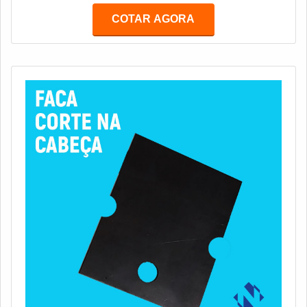
diferenciados para adequar o equipamento.É muito
COTAR AGORA
importante observar a forma em que a faca opera no
equipamento do cliente, para que da mesma maneira
seja fixada e garanta os seguintes quesito