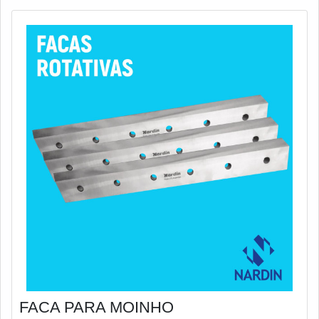
Matriz - com têmpera por indução mais nitretaçã
FACA PARA MOINHO