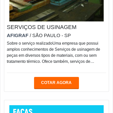
SERVIÇOS DE USINAGEM
AFIGRAF
/ SÃO PAULO - SP
Sobre o serviço realizadoUma empresa que possui
amplos conhecimentos de Serviços de usinagem de
peças em diversos tipos de materiais, com ou sem
tratamento térmico. Ofece também, serviços de
fresadora portal até 7500mm.Esses tipos de serviços
tendem a mexer na estabilidade dos aços que são
fornecidos de uma forma e transformados em outra
COTAR AGORA
muito diferente. Esse processo, se não for observado
as normas e sequências de operações, podem até
perder a peça por não conseguir estabilizá-
la.Benefícios adq