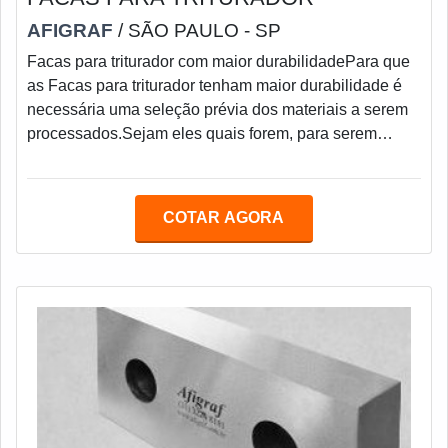
AFIGRAF
/ SÃO PAULO - SP
Facas para triturador com maior durabilidadePara que
as Facas para triturador tenham maior durabilidade é
necessária uma seleção prévia dos materiais a serem
processados.Sejam eles quais forem, para serem
processados juntos, precisam ter as mesmas
características de massa, material e dureza.Existem
Facas para triturador ou sucatas específicas e mais
COTAR AGORA
adequadas para cada tipo de material, por isso é de
suma importância consultar sempre, uma empresa
especializada no segmento.As Facas para triturado