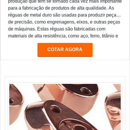
produção que tem se tornado cada vez mais importante
para a fabricação de produtos de alta qualidade. As
réguas de metal duro são usadas para produzir peças
de precisão, como engrenagens, eixos, e outras peças
de máquinas. Estas réguas são fabricadas com
materiais de alta resistência, como aço, ferro, titânio e
outros metais duros. Estes materiais são resistentes ao
COTAR AGORA
desgaste e à corrosão, o que torna as réguas de metal
duro ideais para a produção de peças de precisão.
Além disso, as réguas de metal duro são muito
duráveis e podem ser usadas por muitos anos sem
necessidade de manutenção.