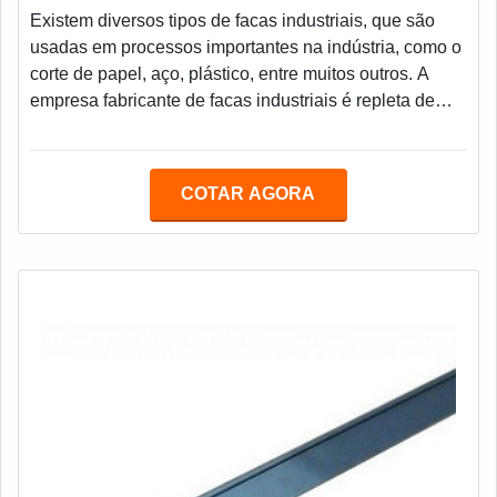
Existem diversos tipos de facas industriais, que são
usadas em processos importantes na indústria, como o
corte de papel, aço, plástico, entre muitos outros. A
empresa fabricante de facas industriais é repleta de
serviços e equipamentos que potencializam os
processos e aumentam o índice de produção. A
fabricação de facas industriais entra nesta categoria,
COTAR AGORA
uma vez que as lâminas para corte devem promover
ótimo acabamento, perfeição e peças padronizadas.As
facas industriais são confeccionadas a pa