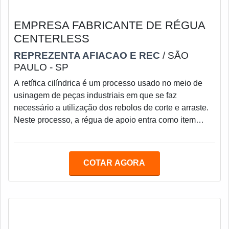
EMPRESA FABRICANTE DE RÉGUA
CENTERLESS
REPREZENTA AFIACAO E REC
/ SÃO
PAULO - SP
A retífica cilíndrica é um processo usado no meio de
usinagem de peças industriais em que se faz
necessário a utilização dos rebolos de corte e arraste.
Neste processo, a régua de apoio entra como item
fundamental, já que serve para guiar a peça durante a
passagem entre os rebolos.A régua de Centerless deve
ser fabricada conforme o desenho e suas medidas, a
COTAR AGORA
partir de uma empresa qualificada que produz e
desenvolve a ferramenta de acordo com as
necessidades dos clientes. Para tal é fundamental co