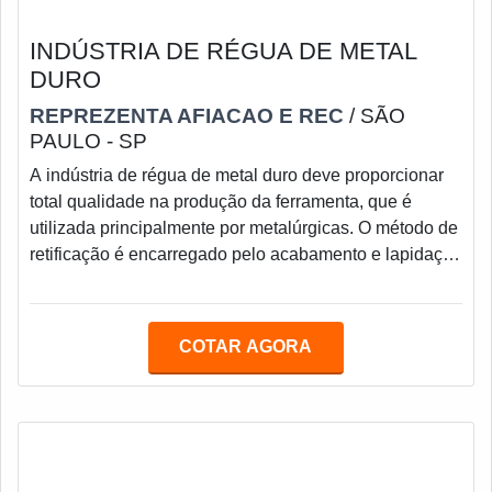
INDÚSTRIA DE RÉGUA DE METAL
DURO
REPREZENTA AFIACAO E REC
/ SÃO
PAULO - SP
A indústria de régua de metal duro deve proporcionar
total qualidade na produção da ferramenta, que é
utilizada principalmente por metalúrgicas. O método de
retificação é encarregado pelo acabamento e lapidação
de peças diferenciadas, esse processo é muito comum
nas empresas do ramo.A régua de metal duro é
aplicada durante os processos de retificação de peças
COTAR AGORA
industriais, envolvendo aços redondos e peças
cilíndricas a serem retificadas. Essa régua garante
também maior precisão, melhor acabamento