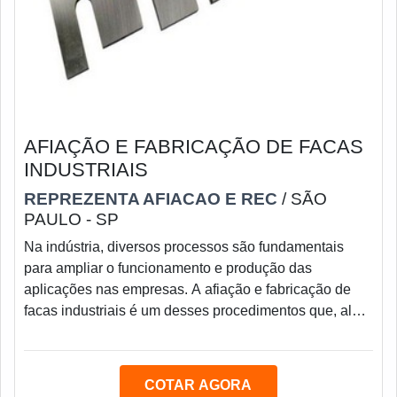
AFIAÇÃO E FABRICAÇÃO DE FACAS
INDUSTRIAIS
REPREZENTA AFIACAO E REC
/ SÃO
PAULO - SP
Na indústria, diversos processos são fundamentais
para ampliar o funcionamento e produção das
aplicações nas empresas. A afiação e fabricação de
facas industriais é um desses procedimentos que, além
de ser econômica, promove inúmeros benefícios ao
empreendedor.As facas industriais são ferramentas
precisas, robustas e que promovem cortes em peças de
COTAR AGORA
aço, papéis, plástico, entre outros materiais. Mantê-las