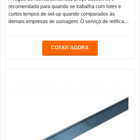
recomendada para quando se trabalha com lotes e
curtos tempos de set-up quando comparados às
demais empresas de usinagem. O serviço de retifica
centerless é utilizada para produção rápida e de
elevada precisão. Pequenas buchas e agulhas, por
exemplo, são típicos componentes que são usinados
COTAR AGORA
em retificadoras centerless de passagem.Benefícios da
régua de retífica centerless preço acessívelOs serviços
de retífica centerless são disponibilizados por