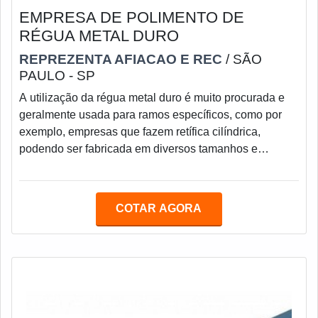
EMPRESA DE POLIMENTO DE
RÉGUA METAL DURO
REPREZENTA AFIACAO E REC
/ SÃO
PAULO - SP
A utilização da régua metal duro é muito procurada e
geralmente usada para ramos específicos, como por
exemplo, empresas que fazem retífica cilíndrica,
podendo ser fabricada em diversos tamanhos e
espessuras. O uso de forma precisa da ferramenta, ao
longo do tempo, vai provocando desgaste em sua
superfície, o que causa impacto adversos em sua
COTAR AGORA
efetividade. O equipamento só funciona com a máxima
qualidade quando há uma empresa de polimento de
régua metal duro.Dessa forma, alternativas de
recuperaç