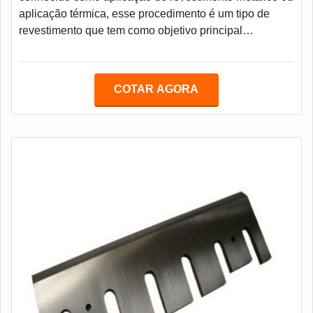
aplicação térmica, esse procedimento é um tipo de
revestimento que tem como objetivo principal
preencher uma região desgastada de um equipamento
e dependendo do resultado esperado pode ser usado
um material base mais denso ou poroso. Algumas das
COTAR AGORA
suas características técnicas são: Dureza elevada; Boa
usinabilidade; Resistente a desgaste; Entre outras.Sua
aplicação é feita após a limpeza química da peça