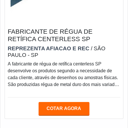
FABRICANTE DE RÉGUA DE
RETÍFICA CENTERLESS SP
REPREZENTA AFIACAO E REC
/ SÃO
PAULO - SP
A fabricante de régua de retífica centerless SP
desenvolve os produtos segundo a necessidade de
cada cliente, através de desenhos ou amostras físicas.
São produzidas régua de metal duro dos mais variados
tipos e perfis com matéria prima de primeira
qualidade.Para que não exista o comprometimento do
maquinário como um todo, é imprescindível que as
COTAR AGORA
réguas sempre estejam em plena atividade e alinhadas
com o que se espera em questões de performance e
desempenho. Existem algumas técnicas que podem la