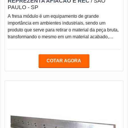
REPREZENTA AFIACAO E REC
/ SÃO
PAULO - SP
A fresa módulo é um equipamento de grande
importância em ambientes industriais, sendo um
produto que serve para retirar o material da peça bruta,
transformando o mesmo em um material acabado,
dentro da forma e tamanho desejados. Em caso de
furos, é possível fazê-los em diversas configurações
em ligas de metal, PVC, aço, perfis de alumínio, entre
COTAR AGORA
outros. A afiação de fresa módulo é um serviço
fundamental nesses ocasiões.Para que isso ocorra, a
ferramenta é executada por uma máquina chamada
fresa