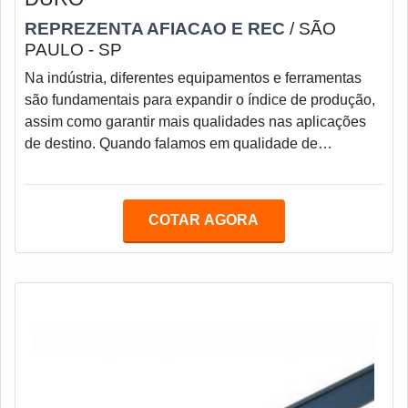
REPREZENTA AFIACAO E REC
/ SÃO
PAULO - SP
Na indústria, diferentes equipamentos e ferramentas
são fundamentais para expandir o índice de produção,
assim como garantir mais qualidades nas aplicações
de destino. Quando falamos em qualidade de
produção, nos vêm à mente a régua de metal duro
centerless, usada para guiar as peças nos processos
de usinagem em retífica.A fabricação de régua de metal
COTAR AGORA
duro centerless deve proporcionar total qualidade na
produção da ferramenta, que é utilizada principalmente
pelas empresas e indústrias do ramo. O