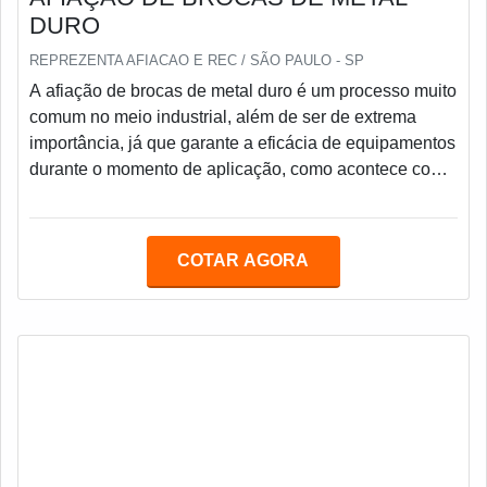
DURO
REPREZENTA AFIACAO E REC / SÃO PAULO - SP
A afiação de brocas de metal duro é um processo muito
comum no meio industrial, além de ser de extrema
importância, já que garante a eficácia de equipamentos
durante o momento de aplicação, como acontece com
as brocas de metal duro. Considerada essencial, a
afiação de brocas permite que a ferramenta possa ser
usada novamente depois do desgaste promovido pela
COTAR AGORA
atividade. Há inúmeras vantagens em contar com o
serviço de afiação de ferramentas na indústria,
especialmente para o empreendedor do ramo.