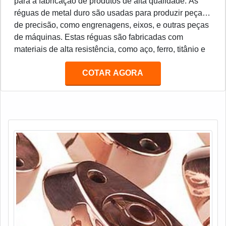
para a fabricação de produtos de alta qualidade. As
réguas de metal duro são usadas para produzir peças
de precisão, como engrenagens, eixos, e outras peças
de máquinas. Estas réguas são fabricadas com
materiais de alta resistência, como aço, ferro, titânio e
outros metais duros. Estes materiais são resistentes ao
COTAR AGORA
desgaste e à corrosão, o que torna as réguas de metal
duro ideais para a produção de peças de precisão.
Além disso, as réguas de metal duro são muito
duráveis e podem ser usadas por muitos anos sem
necessidade de manutenção.