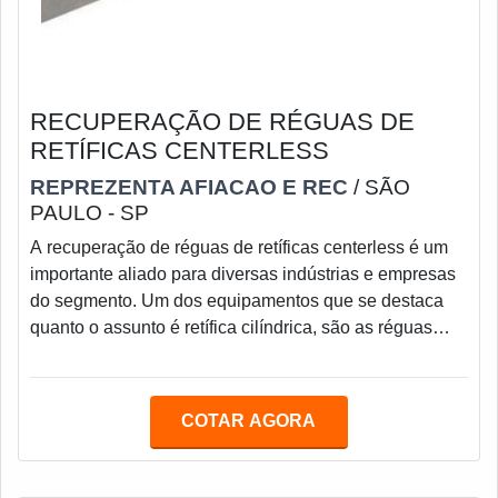
RECUPERAÇÃO DE RÉGUAS DE
RETÍFICAS CENTERLESS
REPREZENTA AFIACAO E REC
/ SÃO
PAULO - SP
A recuperação de réguas de retíficas centerless é um
importante aliado para diversas indústrias e empresas
do segmento. Um dos equipamentos que se destaca
quanto o assunto é retífica cilíndrica, são as réguas
centerless. Tendo como maior função guiar o caminho
dos materiais entre os rebolos de corte e arraste de um
equipamento, essa ferramenta faz serviço fundamental
COTAR AGORA
para o resultado e qualidade da peça retificada. São
facilmente destacáveis algumas de suas utilidades, tais
como: Ângulo de confe