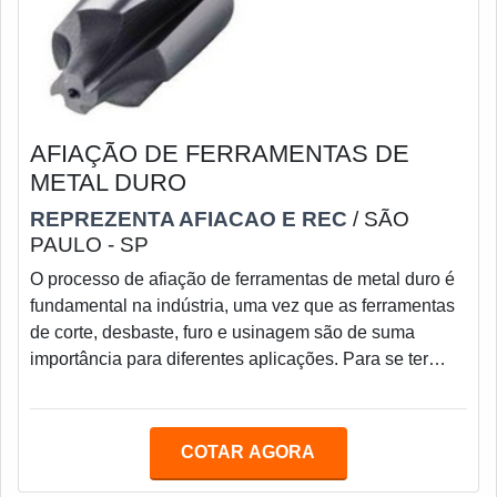
AFIAÇÃO DE FERRAMENTAS DE
METAL DURO
REPREZENTA AFIACAO E REC
/ SÃO
PAULO - SP
O processo de afiação de ferramentas de metal duro é
fundamental na indústria, uma vez que as ferramentas
de corte, desbaste, furo e usinagem são de suma
importância para diferentes aplicações. Para se ter
noção, a afiação de brocas, fresas, bits e pastilhas de
metal duro auxiliam na diminuição de custos
adicionais, promovendo mais economia e
COTAR AGORA
produtividade à empresa. A afiação dessas ferramentas
pode ser feita em vários tipos de empresas, como na