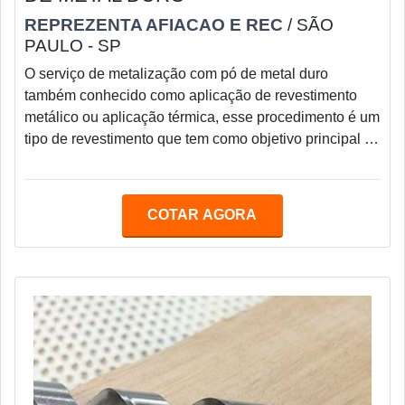
REPREZENTA AFIACAO E REC
/ SÃO
PAULO - SP
O serviço de metalização com pó de metal duro
também conhecido como aplicação de revestimento
metálico ou aplicação térmica, esse procedimento é um
tipo de revestimento que tem como objetivo principal é
preencher uma região desgastada de um equipamento,
e dependendo do resultado esperado pode ser usado
um material base mais denso ou poroso.Sua
COTAR AGORA
composição química dependerá do também da
expectativa de resultado, como o desgaste ao calor,
maior resistência abrasão, melhor condutividade
elétrica, e