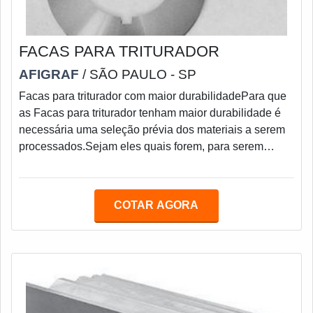
FACAS PARA TRITURADOR
AFIGRAF
/ SÃO PAULO - SP
Facas para triturador com maior durabilidadePara que
as Facas para triturador tenham maior durabilidade é
necessária uma seleção prévia dos materiais a serem
processados.Sejam eles quais forem, para serem
processados juntos, precisam ter as mesmas
características de massa, material e dureza.Existem
Facas para triturador ou sucatas específicas e mais
COTAR AGORA
adequadas para cada tipo de material, por isso é de
suma importância consultar sempre, uma empresa
especializada no segmento.As Facas para triturado