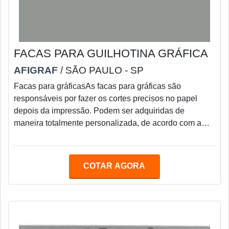
FACAS PARA GUILHOTINA GRÁFICA
AFIGRAF
/ SÃO PAULO - SP
Facas para gráficasAs facas para gráficas são
responsáveis por fazer os cortes precisos no papel
depois da impressão. Podem ser adquiridas de
maneira totalmente personalizada, de acordo com a
necessidade de cada cliente e sua aplicação.Cuidados
no processo de afiaçãoÉ bem comum no processo de
Afiação de facas de guilhotina longas e com fio de
COTAR AGORA
corte que termina em zero, como as facas gráficas, que
se ouçam reclamações de que a faca está empenada
ou com barriga.Isso pode ocorrer em afiações mal ex