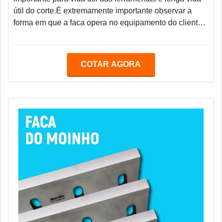
útil do corte.É extremamente importante observar a
forma em que a faca opera no equipamento do cliente,
para que da mesma forma seja fixada e assim garanta
os quesitos: - Paralelismo; - Planicidade; - Batimento; -
Rugosidade, etc.Afiação de Ferramentas é um trabalho
COTAR AGORA
repetitivo, mas que não pode deixar de ser tratado
como recuperação do fio de corte.A Afigraf oferece os
sentidos: - Tangencial