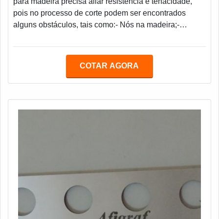
para madeira precisa aliar resistência e tenacidade,
pois no processo de corte podem ser encontrados
alguns obstáculos, tais como:- Nós na madeira;-
Pregos;- Pedaços de arame;- Entre outros.A Faca para
madeira utilizada em processos desfolhadores, são
feitas em aço calçado, possui tamanho elevado, alto
COTAR AGORA
peso e um maior custo.Como a operação da Faca para
madeira é muito agressiva, é necessário dosar o bom
senso entre durabilidade e risco de que