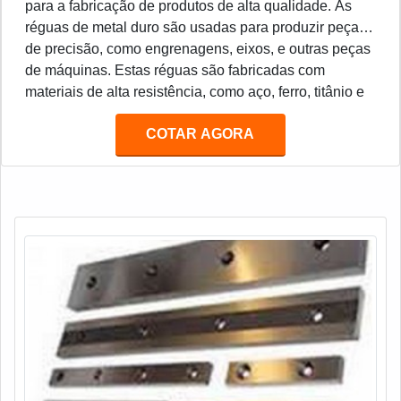
para a fabricação de produtos de alta qualidade. As
réguas de metal duro são usadas para produzir peças
de precisão, como engrenagens, eixos, e outras peças
de máquinas. Estas réguas são fabricadas com
materiais de alta resistência, como aço, ferro, titânio e
outros metais duros. Estes materiais são resistentes ao
COTAR AGORA
desgaste e à corrosão, o que torna as réguas de metal
duro ideais para a produção de peças de precisão.
Além disso, as réguas de metal duro são muito
duráveis e podem ser usadas por muitos anos sem
necessidade de manutenção.