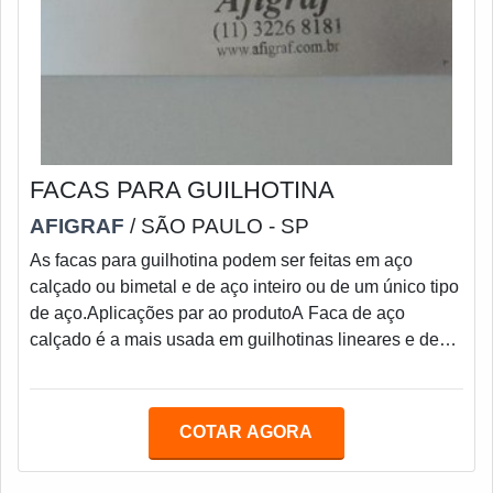
FACAS PARA GUILHOTINA
AFIGRAF
/ SÃO PAULO - SP
As facas para guilhotina podem ser feitas em aço
calçado ou bimetal e de aço inteiro ou de um único tipo
de aço.Aplicações par ao produtoA Faca de aço
calçado é a mais usada em guilhotinas lineares e de
maior tamanho, pois essa faca permite ser furada após
o tratamento térmico, além de permitir reparos na
furação. O seu custo é menor, pois, o aço nobre é
COTAR AGORA
usado somente na área de corte, sendo o corpo da faca
para guilhotina feita em aço carbono.Cuidados no