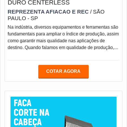
DURO CENTERLESS
REPREZENTA AFIACAO E REC
/ SÃO
PAULO - SP
Na indústria, diversos equipamentos e ferramentas são
fundamentais para ampliar o índice de produção, assim
como garantir mais qualidade nas aplicações de
destino. Quando falamos em qualidade de produção,
nos vêm à mente a régua de metal duro centerless,
usada para guiar peças durante os processos de
usinagem em retífica.O fabricante de régua metal duro
COTAR AGORA
centerless deve, portanto, garantir total qualidade na
fabricação da ferramenta, que é aplicada
veementemente nas empresas e indústrias do ramo.