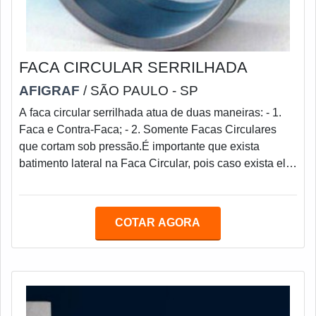
FACA CIRCULAR SERRILHADA
AFIGRAF
/ SÃO PAULO - SP
A faca circular serrilhada atua de duas maneiras: - 1.
Faca e Contra-Faca; - 2. Somente Facas Circulares
que cortam sob pressão.É importante que exista
batimento lateral na Faca Circular, pois caso exista ela
funcionará como uma roda torta, criando vibração, corte
torto, rebarbas e etc.Quando as facas circulares
serrilhadas forem operadas ou afiadas, deve-se atentar
COTAR AGORA
para que não ocorra o superaquecimento, o que pode
além de empenar a peça, revenir (amolecer) seu fio de
corte.É também muito impor