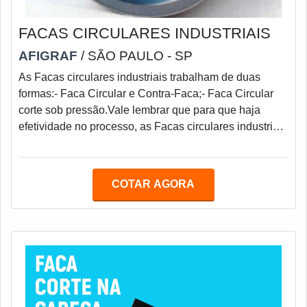
FACAS CIRCULARES INDUSTRIAIS
AFIGRAF
/ SÃO PAULO - SP
As Facas circulares industriais trabalham de duas
formas:- Faca Circular e Contra-Faca;- Faca Circular
corte sob pressão.Vale lembrar que para que haja
efetividade no processo, as Facas circulares industriais
precisam ter circularidades perfeitas e que não sejam
retificadas fora de centro.É importante que as Facas
circulares industriais sejam ajustadas de forma que
COTAR AGORA
transpasse o mínimo possível o material a ser cortado,
a fim de diminuir ao máximo o atrito.É fundamental que
não exista batimento l