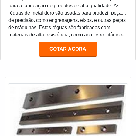
para a fabricação de produtos de alta qualidade. As
réguas de metal duro são usadas para produzir peças
de precisão, como engrenagens, eixos, e outras peças
de máquinas. Estas réguas são fabricadas com
materiais de alta resistência, como aço, ferro, titânio e
outros metais duros. Estes materiais são resistentes ao
COTAR AGORA
desgaste e à corrosão, o que torna as réguas de metal
duro ideais para a produção de peças de precisão.
Além disso, as réguas de metal duro são muito
duráveis e podem ser usadas por muitos anos sem
necessidade de manutenção.