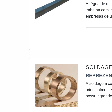
A régua de ret
trabalha com 
empresas de us
produção rápi
exemplo, são t
de passagem.Be
serviços de ret
SOLDAGE
REPREZEN
A soldagem co
principalmente
possuir grand
prata em diver
usinagem, perm