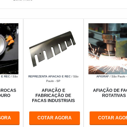
 E REC
/ São
REPREZENTA AFIACAO E REC
/ São
AFIGRAF
/ São Paulo 
Paulo - SP
BROCAS
AFIAÇÃO E
AFIAÇÃO DE F
DURO
FABRICAÇÃO DE
ROTATIVAS
FACAS INDUSTRIAIS
GORA
COTAR AGORA
COTAR AGO