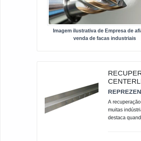
Imagem ilustrativa de Empresa de af
venda de facas industriais
RECUPER
CENTERL
REPREZEN
A recuperação 
muitas indúst
destaca quando
maior função é
de um equipame