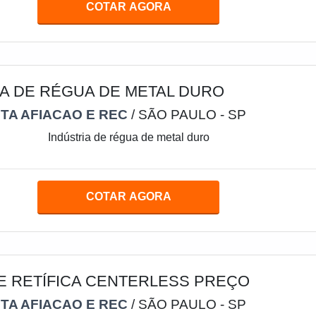
lidade da peça retificada. Para que não exista o comprometimen
COTAR AGORA
 como um todo, é imprescindív
IA DE RÉGUA DE METAL DURO
TA AFIACAO E REC
/ SÃO PAULO - SP
Indústria de régua de metal duro
COTAR AGORA
E RETÍFICA CENTERLESS PREÇO
TA AFIACAO E REC
/ SÃO PAULO - SP