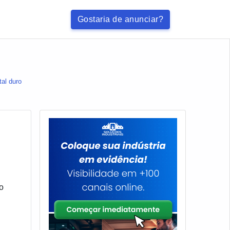
Gostaria de anunciar?
al duro
o