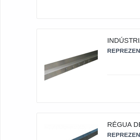
efeito e a qua
do maquinário
INDÚSTR
REPREZEN
RÉGUA D
REPREZEN