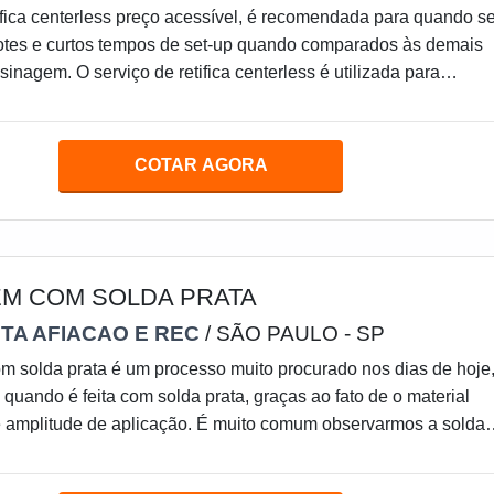
ífica centerless preço acessível, é recomendada para quando s
lotes e curtos tempos de set-up quando comparados às demais
inagem. O serviço de retifica centerless é utilizada para
da e de elevada precisão. Pequenas buchas e agulhas, por
ípicos componentes que são usinados em retificadoras centerl
nefícios da régua de retífica centerless preço acessívelOs
COTAR AGORA
ífica centerless são disponibilizados por
M COM SOLDA PRATA
TA AFIACAO E REC
/ SÃO PAULO - SP
m solda prata é um processo muito procurado nos dias de hoje
 quando é feita com solda prata, graças ao fato de o material
e amplitude de aplicação. É muito comum observarmos a solda
sos equipamentos e ferramentas da indústria e empresas de
itindo a união de metais de ligas que contenham ferro ou