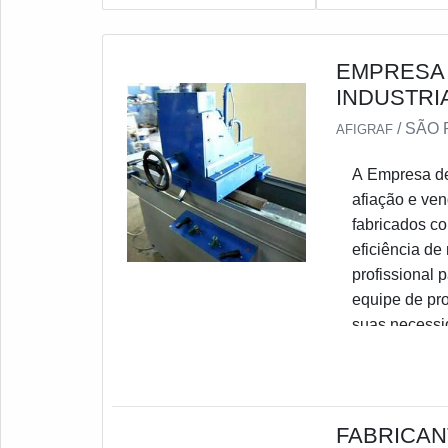
EMPRESA 
INDUSTRI
/ SÃO 
AFIGRAF
A Empresa de
afiação e ven
fabricados co
eficiência de
profissional 
equipe de pro
suas necessi
conosco para
industriais.
FABRICAN