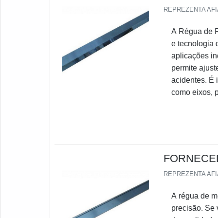
REPREZENTA AF
A Régua de Re
e tecnologia 
aplicações in
permite ajust
acidentes. É 
como eixos, p
FORNECED
REPREZENTA AF
A régua de m
precisão. Se 