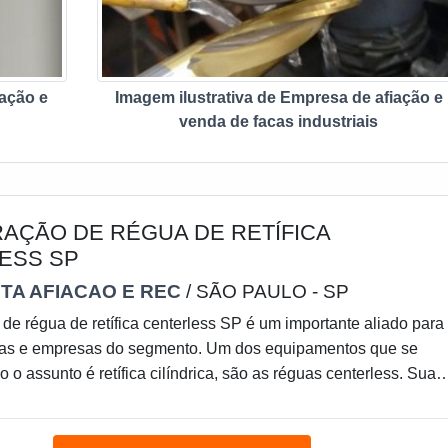
iação e
Imagem ilustrativa de Empresa de afiação e
venda de facas industriais
AÇÃO DE RÉGUA DE RETÍFICA
ESS SP
TA AFIACAO E REC
/ SÃO PAULO - SP
de régua de retífica centerless SP é um importante aliado para
rias e empresas do segmento. Um dos equipamentos que se
 o assunto é retífica cilíndrica, são as réguas centerless. Sua
 guiar o caminho dos materiais entre os rebolos de corte e arra
nto, essa ferramenta faz um serviço muito importante para o