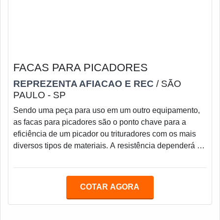
FACAS PARA PICADORES
REPREZENTA AFIACAO E REC
/ SÃO
PAULO - SP
Sendo uma peça para uso em um outro equipamento,
as facas para picadores são o ponto chave para a
eficiência de um picador ou trituradores com os mais
diversos tipos de materiais. A resistência dependerá da
capacidade necessária para triturar e picar algo, por
isso é de suma importância analisar qual tipo de objeto
será triturado para escolher a faca correta, fitando
COTAR AGORA
desgaste ou avarias na peça, e aumentando a
durabilidade dela e do equipamento.INFORMAÇÕES
ADICIONAIS SOBRE PRODUTOO picador é um