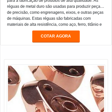
para a fabricação de produtos de alta qualidade. As
réguas de metal duro são usadas para produzir peças
de precisão, como engrenagens, eixos, e outras peças
de máquinas. Estas réguas são fabricadas com
materiais de alta resistência, como aço, ferro, titânio e
outros metais duros. Estes materiais são resistentes ao
COTAR AGORA
desgaste e à corrosão, o que torna as réguas de metal
duro ideais para a produção de peças de precisão.
Além disso, as réguas de metal duro são muito
duráveis e podem ser usadas por muitos anos sem
necessidade de manutenção.