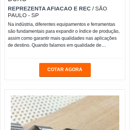
REPREZENTA AFIACAO E REC
/ SÃO
PAULO - SP
Na indústria, diferentes equipamentos e ferramentas
são fundamentais para expandir o índice de produção,
assim como garantir mais qualidades nas aplicações
de destino. Quando falamos em qualidade de
produção, nos vêm à mente o melhor fornecedor de
régua de metal duro, essa régua é usada para guiar as
peças nos processos de usinagem em retífica.A
COTAR AGORA
fabricação de régua de metal duro centerless deve
proporcionar total qualidade na produção da
ferramenta, que é utilizada principalmente pelas
empresas