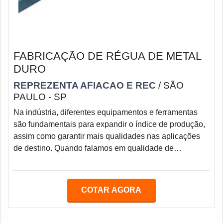
FABRICAÇÃO DE RÉGUA DE METAL
DURO
REPREZENTA AFIACAO E REC
/ SÃO
PAULO - SP
Na indústria, diferentes equipamentos e ferramentas
são fundamentais para expandir o índice de produção,
assim como garantir mais qualidades nas aplicações
de destino. Quando falamos em qualidade de
produção, nos vêm à mente a régua de metal duro
centerless, usada para guiar as peças nos processos
de usinagem em retífica.A fabricação de régua de metal
COTAR AGORA
duro centerless deve proporcionar total qualidade na
produção da ferramenta, que é utilizada principalmente
pelas empresas e indústrias do ramo. O