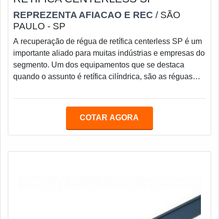
REPREZENTA AFIACAO E REC
/ SÃO
PAULO - SP
A recuperação de régua de retífica centerless SP é um
importante aliado para muitas indústrias e empresas do
segmento. Um dos equipamentos que se destaca
quando o assunto é retífica cilíndrica, são as réguas
centerless. Sua maior função é guiar o caminho dos
materiais entre os rebolos de corte e arraste de um
equipamento, essa ferramenta faz um serviço muito
COTAR AGORA
importante para o efeito e a qualidade da peça
retificada. Para que não exista o comprometimento do
maquinário como um todo, é imprescindív