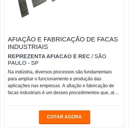
AFIAÇÃO E FABRICAÇÃO DE FACAS
INDUSTRIAIS
REPREZENTA AFIACAO E REC
/ SÃO
PAULO - SP
Na indústria, diversos processos são fundamentais
para ampliar o funcionamento e produção das
aplicações nas empresas. A afiação e fabricação de
facas industriais é um desses procedimentos que, além
de ser econômica, promove inúmeros benefícios ao
empreendedor.As facas industriais são ferramentas
precisas, robustas e que promovem cortes em peças de
COTAR AGORA
aço, papéis, plástico, entre outros materiais. Mantê-las
afiadas é a mesma coisa que garantir eficácia no