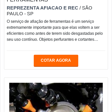
REPREZENTA AFIACAO E REC
/ SÃO
PAULO - SP
O serviço de afiação de ferramentas é um serviço
extremamente importante para que elas voltem a ser
eficientes como antes de terem sido desgastadas pelo
seu uso contínuo. Objetos perfurantes e cortantes
existem não só pelos conhecidos utensílios de uso
cotidiano, mas em poder compor a parte do maquinário
de empresas e industriais, para assegurar seu bom
COTAR AGORA
funcionamento e qualidade.DETALHES
FUNDAMENTAIS SOBRE O SERVIÇONão só
possibilitando a melhora nos resultados e
desempenho, a afiação serve como