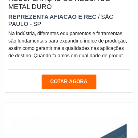
METAL DURO
REPREZENTA AFIACAO E REC
/ SÃO
PAULO - SP
Na indústria, diferentes equipamentos e ferramentas
são fundamentais para expandir o índice de produção,
assim como garantir mais qualidades nas aplicações
de destino. Quando falamos em qualidade de produto e
serviço, nos vêm à mente a recuperação de régua de
metal duro, usada para guiar as peças nos processos
de usinagem em retífica.A régua de metal duro
COTAR AGORA
centerless deve proporcionar total qualidade na
produção da ferramenta, que é utilizada principalmente
pelas empresas e indústrias do ramo. O