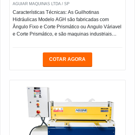
fechamento do negócio, porém o cliente deverá
AGUIAR MAQUINAS LTDA / SP
consultar a CIPA ou Técnico de Segurança de sua
Características Técnicas: As Guilhotinas
empresa sobre eventuais modificações nos itens
Hidráulicas Modelo AGH são fabricadas com
de segurança dedicados ao seu processo de
Ângulo Fixo e Corte Prismático ou Angulo Váriavel
trabalho. Após a fabricação, eventuais adequações
e Corte Prismático, e são maquinas industriais
deverão ser providenciadas pelo cliente, às suas
para corte de chapas metálicas e vários outros
expensas. Modelos, comprimentos e capacidades:
tipos de materiais. Fabricação 100% Nacional;
- AGM 1001 (1050 mm x 1,20 mm) - AGM 1301
Capacidade de corte em aço SAE 1010 / 1020
COTAR AGORA
(1300 mm x 1,20 mm) - AGM 2001 (2050 mm x 1,20
(R=420 N/mm²); Sistema de corte prismático com
mm) - AGM 1002 (1050 mm x 2,00 mm) - AGM
ângulo fixo ou variável; Porta-faca acionado
1302 (1300 mm x 2,00 mm) - AGM 2002 (2050 mm
através de (2) cilindros hidráulicos fixos na
x 2,00 mm) - AGM 3002 (3050 mm x 2,00 mm) -
estrutura; Garantia de paralelismo do porta faca por
AGM 4002 (4050 mm x 2,00 mm) - AGM 1303
eixo de torção; Unidade hidráulica compacta,
(1300 mm x 3,20 mm) - AGM 2003 (2050 mm x 3,20
simples e de fácil manutenção; Bloco hidráulico
mm) - AGM 3003 (3050 mm x 3,20 mm) - AGM
manifold; Ajuste manual folga entre facas;
1304 (1300 mm x 4,00 mm) - AGM 2004 (2050 mm
Disposição do prensa-chapas mecânico paralelo
x 4,00 mm)Características Técnicas: As
ao plano de corte; Fácil visualização da linha de
Guilhotinas Hidráulicas Modelo AGH são
corte; Jogo de facas (superior/inferior) Standard
fabricadas com Ângulo Fixo e Corte Prismático ou