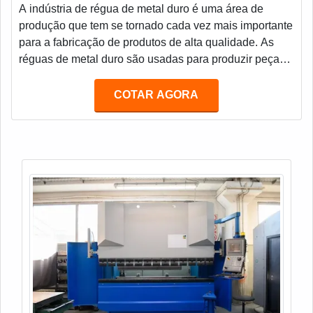
A indústria de régua de metal duro é uma área de
produção que tem se tornado cada vez mais importante
para a fabricação de produtos de alta qualidade. As
réguas de metal duro são usadas para produzir peças
de precisão, como engrenagens, eixos, e outras peças
de máquinas. Estas réguas são fabricadas com
COTAR AGORA
materiais de alta resistência, como aço, ferro, titânio e
outros metais duros. Estes materiais são resistentes ao
desgaste e à corrosão, o que torna as réguas de metal
duro ideais para a produção de peças de precisão.
Além disso, as réguas de metal duro são muito
duráveis e podem ser usadas por muitos anos sem
necessidade de manutenção.