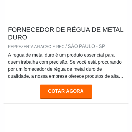
FORNECEDOR DE RÉGUA DE METAL
DURO
/ SÃO PAULO - SP
REPREZENTA AFIACAO E REC
A régua de metal duro é um produto essencial para
quem trabalha com precisão. Se você está procurando
por um fornecedor de régua de metal duro de
qualidade, a nossa empresa oferece produtos de alta
qualidade e resistência. Nossas réguas de metal duro
são fabricadas com materiais resistentes e duráveis,
COTAR AGORA
garantindo precisão e qualidade em todos os seus
projetos. Além disso, oferecemos preços competitivos e
entrega rápida para todos os nossos clientes.