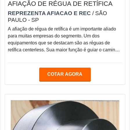
AFIAÇÃO DE RÉGUA DE RETÍFICA
REPREZENTA AFIACAO E REC
/ SÃO
PAULO - SP
A afiação de régua de retífica é um importante aliado
para muitas empresas do segmento. Um dos
equipamentos que se destacam são as réguas de
retífica centerless. Sua maior função é guiar o caminho
dos materiais entre os rebolos de corte e arraste de um
equipamento, essa ferramenta faz um serviço essencial
para o efeito e qualidade da peça retificada. Para que
COTAR AGORA
não exista o comprometimento do maquinário como um
todo, é imprescindível que as réguas sempre estejam
em plena atividade e alinhadas com