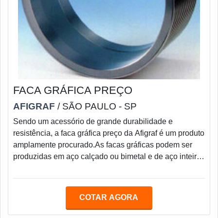
FACA GRÁFICA PREÇO
AFIGRAF
/ SÃO PAULO - SP
Sendo um acessório de grande durabilidade e
resistência, a faca gráfica preço da Afigraf é um produto
amplamente procurado.As facas gráficas podem ser
produzidas em aço calçado ou bimetal e de aço inteiro
ou de um único tipo de aço.A faca gráfica de aço
calçado é a mais utilizada em guilhotinas lineares e de
maior tamanho, pois, essa faca permite ser furada após
COTAR AGORA
o tratamento térmico, além de possibilitar reparos na
furação. O seu custo é menor, pois, o aço nobre é