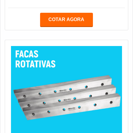
tolerâncias e repetitividade são alcançadas.A Afigraf
tem conhecimento de usinagem de peças em diversos
tipos de materiais, com ou sem tratamento
COTAR AGORA
térmico.Oferta ainda serviços de fresadora portal até
7500mm.Para fazer uma solicitação, contate
diretamente a Afigraf. Os contatos da empresa estão
disponibiliz