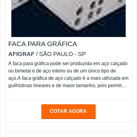
FACA PARA GRÁFICA
AFIGRAF
/ SÃO PAULO - SP
A faca para gráfica pode ser produzida em aço calçado
ou bimetal e de aço inteiro ou de um único tipo de
aço.A faca gráfica de aço calçado é a mais utilizada em
guilhotinas lineares e de maior tamanho, pois permite
ser furada após o tratamento térmico, além de
possibilitar reparos na furação.O seu custo é menor
pois o aço nobre é usado somente na área de corte,
COTAR AGORA
sendo o corpo da faca gráfica feita em aço
carbono.Ainda existe a faca gráfica utilizada em
alceadeiras, onde normalmente trabalha com c