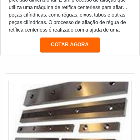
utiliza uma máquina de retífica centerless para afiar
peças cilíndricas, como réguas, eixos, tubos e outras
peças cilíndricas. O processo de afiação de régua de
retífica centerless é realizado com a ajuda de uma
máquina de retífica centerless, que é equipada com
COTAR AGORA
uma roda de afiação e um regulador de pressão. O
processo de afiação de régua de retífica centerless é
muito preciso e eficiente, pois permite a produção de
peças com alta precisão dimensional.