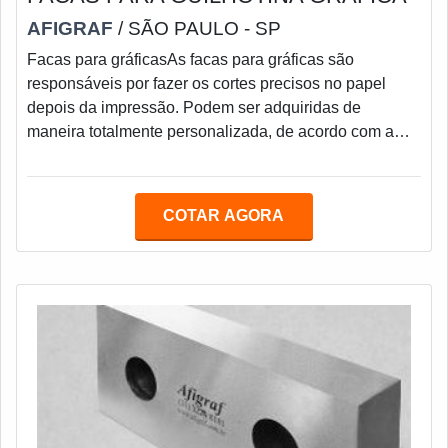
AFIGRAF
/ SÃO PAULO - SP
Facas para gráficasAs facas para gráficas são
responsáveis por fazer os cortes precisos no papel
depois da impressão. Podem ser adquiridas de
maneira totalmente personalizada, de acordo com a
necessidade de cada cliente e sua aplicação.Cuidados
no processo de afiaçãoÉ bem comum no processo de
Afiação de facas de guilhotina longas e com fio de
COTAR AGORA
corte que termina em zero, como as facas gráficas, que
se ouçam reclamações de que a faca está empenada
ou com barriga.Isso pode ocorrer em afiações mal ex