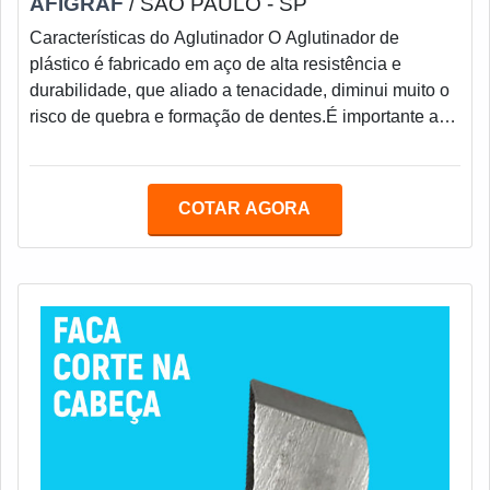
AFIGRAF
/ SÃO PAULO - SP
Características do Aglutinador O Aglutinador de
plástico é fabricado em aço de alta resistência e
durabilidade, que aliado a tenacidade, diminui muito o
risco de quebra e formação de dentes.É importante a
informação do que vai moer, picar ou triturar, pois
conforme a densidade do material e sua resistência, é
utilizado aços diferenciados para adequar o
COTAR AGORA
Aglutinador.Informações técnicasMas para que o
Aglutinador possa desempenhar com qualidade os
processos, é muito importante observar a forma em q