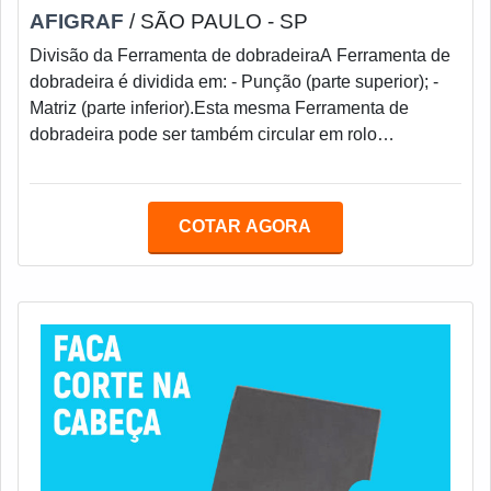
AFIGRAF
/ SÃO PAULO - SP
Divisão da Ferramenta de dobradeiraA Ferramenta de
dobradeira é dividida em: - Punção (parte superior); -
Matriz (parte inferior).Esta mesma Ferramenta de
dobradeira pode ser também circular em rolo
conformador.A matéria prima empregada nesse tipo de
ferramenta, varia conforme o material a ser dobrado,
tamanho do V necessário e a espessura da
COTAR AGORA
chapa.Alguns materiais são bastante agressivos tais
como chapa xadrez e outros os quais precisam de
maior resistência ao desgaste.Para isso existem os s