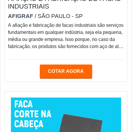
INDUSTRIAIS
AFIGRAF
/ SÃO PAULO - SP
A afiação e fabricação de facas industriais são serviços
fundamentais em qualquer indústria, seja ela pequena,
média ou grande empresa. Isso porque, no caso da
fabricação, os produtos são fornecidos com aço de alta
qualidade, normalizados, temperados e revenidos para
perfeito alívio de tensões. Com acabamento retificado,
alto grau de acabamento, planicidade e paralelismo.A
COTAR AGORA
empresa especializada fabrica facas industriais para
todos os tipos de guilhotinas, nacionais e importadas.
Além disso, todo