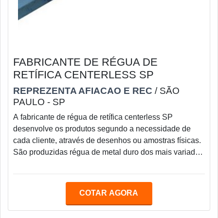
FABRICANTE DE RÉGUA DE
RETÍFICA CENTERLESS SP
REPREZENTA AFIACAO E REC
/ SÃO
PAULO - SP
A fabricante de régua de retífica centerless SP
desenvolve os produtos segundo a necessidade de
cada cliente, através de desenhos ou amostras físicas.
São produzidas régua de metal duro dos mais variados
tipos e perfis com matéria prima de primeira
qualidade.Para que não exista o comprometimento do
maquinário como um todo, é imprescindível que as
COTAR AGORA
réguas sempre estejam em plena atividade e alinhadas
com o que se espera em questões de performance e