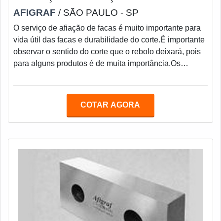
AFIGRAF
/ SÃO PAULO - SP
O serviço de afiação de facas é muito importante para
vida útil das facas e durabilidade do corte.É importante
observar o sentido do corte que o rebolo deixará, pois
para alguns produtos é de muita importância.Os
sentidos são: -T angencial, que pode ser paralelo ou
perpendicular; - Em raio, com sentidos positivos ou
negativos; - Côncavo; - Convexo.Todos dependem da
COTAR AGORA
necessidade em facilitar o corte.Deseja obter maiores
esclarecimentos?Contate diretamente a Afigraf. Os
dados da empresa estão dispo