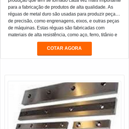
produção que tem se tornado cada vez mais importante
para a fabricação de produtos de alta qualidade. As
réguas de metal duro são usadas para produzir peças
de precisão, como engrenagens, eixos, e outras peças
de máquinas. Estas réguas são fabricadas com
materiais de alta resistência, como aço, ferro, titânio e
outros metais duros. Estes materiais são resistentes ao
COTAR AGORA
desgaste e à corrosão, o que torna as réguas de metal
duro ideais para a produção de peças de precisão.
Além disso, as réguas de metal duro são muito
duráveis e podem ser usadas por muitos anos sem
necessidade de manutenção.