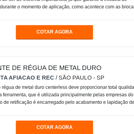
durante o momento de aplicação, como acontece com as broca
 Considerada essencial, a afiação de brocas permite que a
ssa ser usada novamente depois do desgaste promovido pela
inúmeras vantagens em contar com o serviço de afiação de
COTAR AGORA
 indústria, especialmente para o empreendedor do ramo.
NTE DE RÉGUA DE METAL DURO
TA AFIACAO E REC
/ SÃO PAULO - SP
e régua de metal duro centerless deve proporcionar total qualid
 ferramenta, que é utilizada principalmente pelas empresas do
o de retificação é encarregado pelo acabamento e lapidação d
ciadas esse processo é muito comum em metalúrgicas.Na
erentes equipamentos e ferramentas são importantes para expand
odução, assim pode garantir mais qualidades nas aplicações de
COTAR AGORA
 as principais vantagens de cont