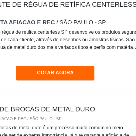
NTE DE RÉGUA DE RETÍFICA CENTERLES
TA AFIACAO E REC
/ SÃO PAULO - SP
e régua de retífica centerless SP desenvolve os produtos segun
de cada cliente, através de desenhos ou amostras físicas. São
ua de metal duro dos mais variados tipos e perfis com matéria
eira qualidade.Para que não exista o comprometimento do
mo um todo, é imprescindível que as réguas sempre estejam e
de e alinhadas com o que se espera em questões de performanc
COTAR AGORA
xistem algumas técnicas que podem la
 DE BROCAS DE METAL DURO
IACAO E REC / SÃO PAULO - SP
brocas de metal duro é um processo muito comum no meio
m de ser de extrema importância, já que garante a eficácia de