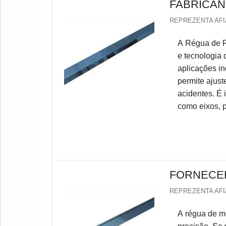
FABRICAN
REPREZENTA AF
A Régua de Re
e tecnologia 
aplicações in
permite ajust
acidentes. É 
como eixos, p
FORNECED
REPREZENTA AF
A régua de m