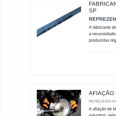
FABRICA
SP
REPREZEN
A fabricante d
a necessidade 
produzidas rég
prima de prim
maquinário co
plena ativida
desempenho. E
AFIAÇÃO
REPREZENTA AF
A afiação de 
industrial, alé