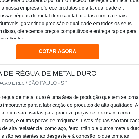
você está procurando por um fornecedor de régua de metal dur
 a nossa empresa oferece produtos de alta qualidade e
Nossas réguas de metal duro são fabricadas com materiais
 duráveis, garantindo precisão e qualidade em todos os seus
m disso, oferecemos preços competitivos e entrega rápida para
os clientes.
COTAR AGORA
A DE RÉGUA DE METAL DURO
/ SÃO PAULO - SP
IACAO E REC
e régua de metal duro é uma área de produção que tem se torn
 importante para a fabricação de produtos de alta qualidade. A
tal duro são usadas para produzir peças de precisão, como
 eixos, e outras peças de máquinas. Estas réguas são fabricad
de alta resistência, como aço, ferro, titânio e outros metais dur
is são resistentes ao desgaste e à corrosão, o que torna as