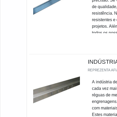
precisão. Se 
de qualidade,
resistência. 
resistentes e
projetos. Alé
todos os noss
INDÚSTRI
REPREZENTA AF
A indústria d
cada vez mais
réguas de me
engrenagens,
com materiais 
Estes materia