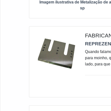
Imagem ilustrativa de Metalização de 
sp
FABRICA
REPREZEN
Quando falamos
para moinho, q
lado, para que
contar com um
um ótimo instr
envolve mão de
equipamentos 