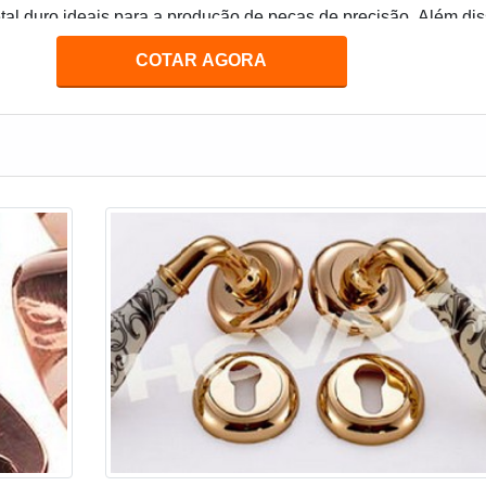
al duro ideais para a produção de peças de precisão. Além dis
 metal duro são muito duráveis e podem ser usadas por muitos
COTAR AGORA
cessidade de manutenção.