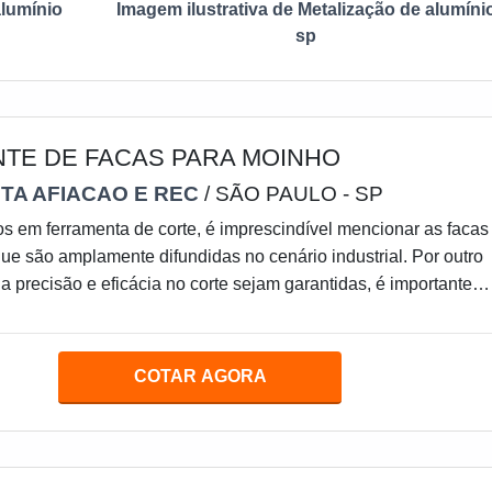
alumínio
Imagem ilustrativa de Metalização de alumíni
sp
NTE DE FACAS PARA MOINHO
TA AFIACAO E REC
/ SÃO PAULO - SP
 em ferramenta de corte, é imprescindível mencionar as facas
ue são amplamente difundidas no cenário industrial. Por outro
 a precisão e eficácia no corte sejam garantidas, é importante
 bom fabricante de facas para moinho.Para que seja considera
umento de corte, é essencial que haja boa produção, o que
 obra qualificada, utilização de matéria-prima de qualidade e
COTAR AGORA
de última geração.As facas de moinh