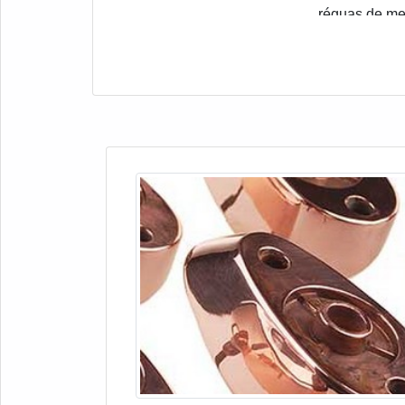
réguas de met
as réguas de
anos sem ne