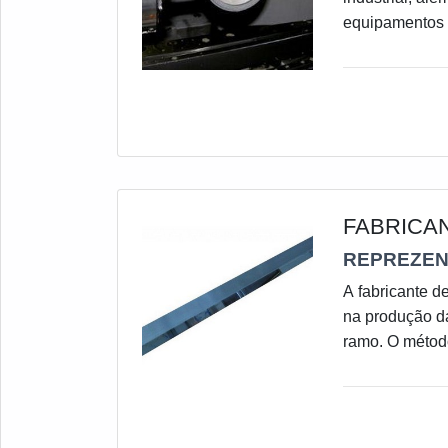
equipamentos 
de metal duro.
ferramenta po
atividade. Há 
ferramentas na
FABRICA
REPREZEN
A fabricante d
na produção da
ramo. O métod
peças diferen
indústria, dif
o índice de pr
destino. Entre