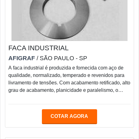
FACA INDUSTRIAL
AFIGRAF
/ SÃO PAULO - SP
A faca industrial é produzida e fornecida com aço de
qualidade, normalizado, temperado e revenidos para
livramento de tensões. Com acabamento retificado, alto
grau de acabamento, planicidade e paralelismo, o
produto é desenvolvido com o objetivo de atender a
demanda do cliente no mais alto nível. As facas, além
disso, são produzidas em aço de alta resistência e
COTAR AGORA
dureza. Tudo para elevar a vida útil do material e
diminuir a quantidade de trocas em máquinas,
aumentando o rendimento e a durabilidad