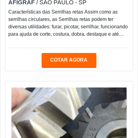
AFIGRAF
/ SÃO PAULO - SP
Características das Serrilhas retas Assim como as
serrilhas circulares, as Serrilhas retas podem ter
diversas utilidades: furar, picotar, serrilhar, funcionando
para ajuda de corte, costura, dobra, destaque e até
para retirada de ar.Existem diversos tipos de Serrilhas
retas com variações no tipo de dente, quantidade,
espaçamento entre outros. É importante sempre
COTAR AGORA
informar no que vai utilizar as serrilhas, para que seja
feita a escolha do material correto.Informações
importantes sobre o processo d