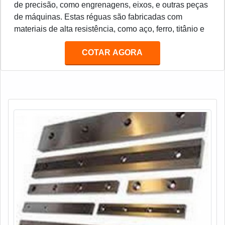
de precisão, como engrenagens, eixos, e outras peças
de máquinas. Estas réguas são fabricadas com
materiais de alta resistência, como aço, ferro, titânio e
outros metais duros. Estes materiais são resistentes ao
COTAR AGORA
desgaste e à corrosão, o que torna as réguas de metal
duro ideais para a produção de peças de precisão.
Além disso, as réguas de metal duro são muito
duráveis e podem ser usadas por muitos anos sem
necessidade de manutenção.