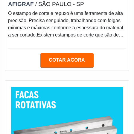
AFIGRAF
/ SÃO PAULO - SP
O estampo de corte e repuxo é uma ferramenta de alta
precisão. Precisa ser guiado, trabalhando com folgas
mínimas e máximas conforme a espessura do material
a ser cortado.Existem estampos de corte que são de
um só corte, ou corte progressivo onde tem outros
estágios.Os estampos podem conter corte, dobra e
repuxo onde as variáveis são ainda maiores e mais
COTAR AGORA
precisas pelo trabalho em conjunto do
ferramental.Como fazer uma solicitação?Fale
diretamente com a Afigraf e saiba mais sobre o
estampo de cor