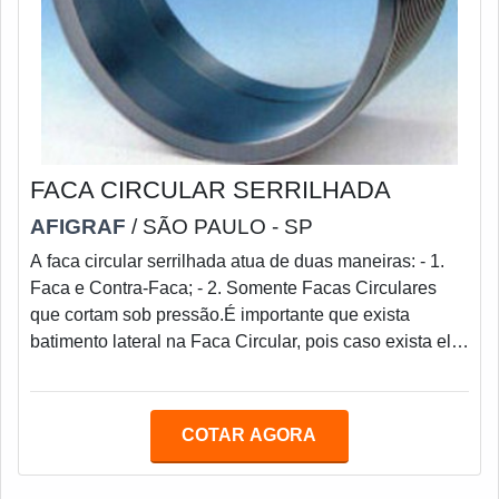
FACA CIRCULAR SERRILHADA
AFIGRAF
/ SÃO PAULO - SP
A faca circular serrilhada atua de duas maneiras: - 1.
Faca e Contra-Faca; - 2. Somente Facas Circulares
que cortam sob pressão.É importante que exista
batimento lateral na Faca Circular, pois caso exista ela
funcionará como uma roda torta, criando vibração, corte
torto, rebarbas e etc.Quando as facas circulares
serrilhadas forem operadas ou afiadas, deve-se atentar
COTAR AGORA
para que não ocorra o superaquecimento, o que pode
além de empenar a peça, revenir (amolecer) seu fio de