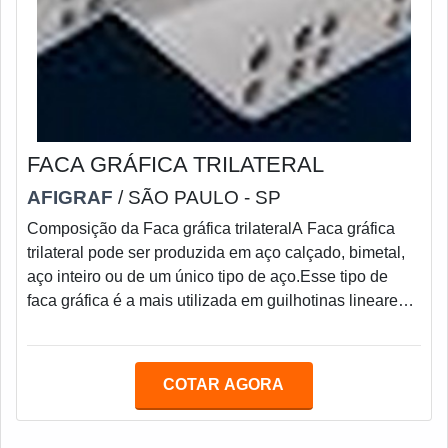
FACA GRÁFICA TRILATERAL
AFIGRAF
/ SÃO PAULO - SP
Composição da Faca gráfica trilateralA Faca gráfica
trilateral pode ser produzida em aço calçado, bimetal,
aço inteiro ou de um único tipo de aço.Esse tipo de
faca gráfica é a mais utilizada em guilhotinas lineares e
de maior tamanho, pois permite ser furada após o
tratamento térmico, além de possibilitar reparos na
furação.O seu custo também é menor, pois o aço nobre
COTAR AGORA
é usado somente na área de corte, sendo o corpo da
Faca gráfica trilateral feita em aço carbono.Ainda existe
a Faca gráfica trila